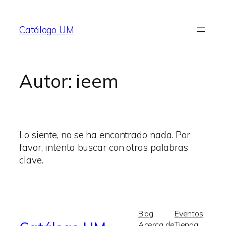
Saltar
al
Catálogo UM
contenido
Autor:
ieem
Lo siente, no se ha encontrado nada. Por
favor, intenta buscar con otras palabras
clave.
Blog
Eventos
Acerca de
Tienda