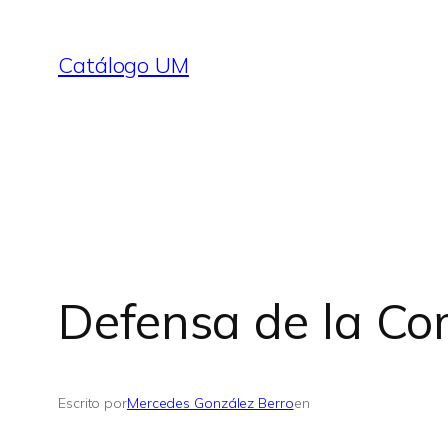
Saltar
al
Catálogo UM
contenido
Defensa de la Co
Escrito por
Mercedes González Berro
en