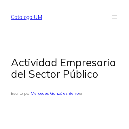
Saltar
al
Catálogo UM
contenido
Actividad Empresaria
del Sector Público
Escrito por
Mercedes González Berro
en