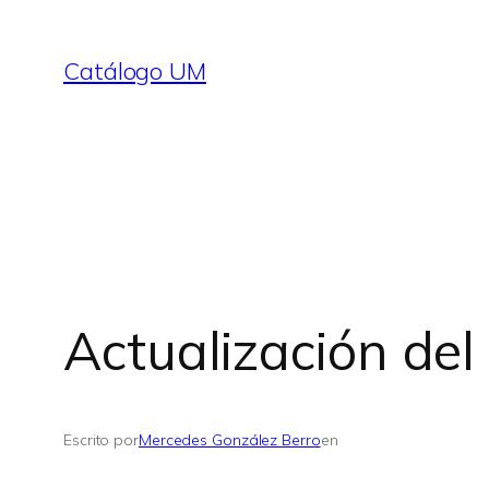
Saltar
al
Catálogo UM
contenido
Actualización de
Escrito por
Mercedes González Berro
en