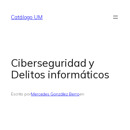
Saltar
al
Catálogo UM
contenido
Ciberseguridad y
Delitos informáticos
Escrito por
Mercedes González Berro
en