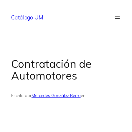
Saltar
al
Catálogo UM
contenido
Contratación de
Automotores
Escrito por
Mercedes González Berro
en