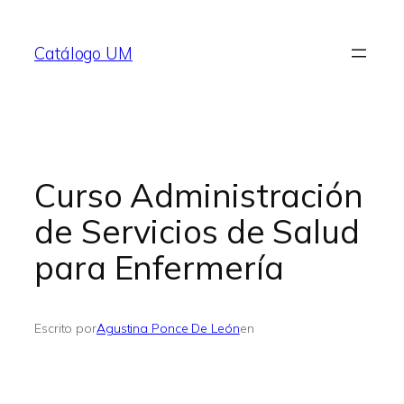
Saltar
al
Catálogo UM
contenido
Curso Administración
de Servicios de Salud
para Enfermería
Escrito por
Agustina Ponce De León
en