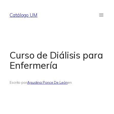
Saltar
al
Catálogo UM
contenido
Curso de Diálisis para
Enfermería
Escrito por
Agustina Ponce De León
en