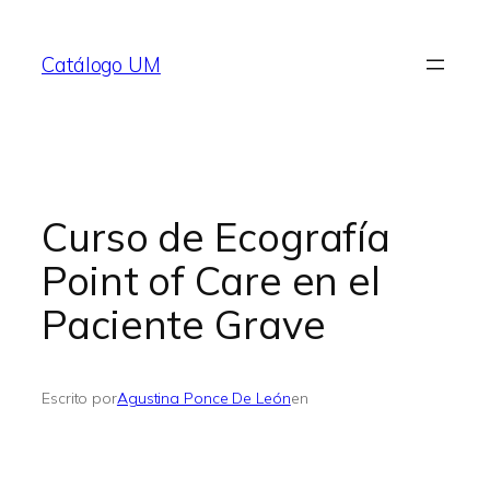
Saltar
al
Catálogo UM
contenido
Curso de Ecografía
Point of Care en el
Paciente Grave
Escrito por
Agustina Ponce De León
en