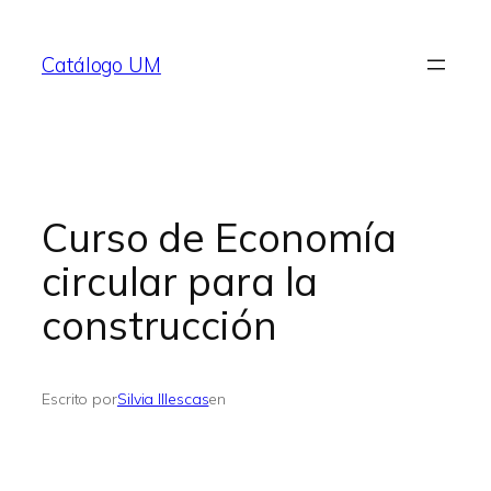
Saltar
al
Catálogo UM
contenido
Curso de Economía
circular para la
construcción
Escrito por
Silvia Illescas
en