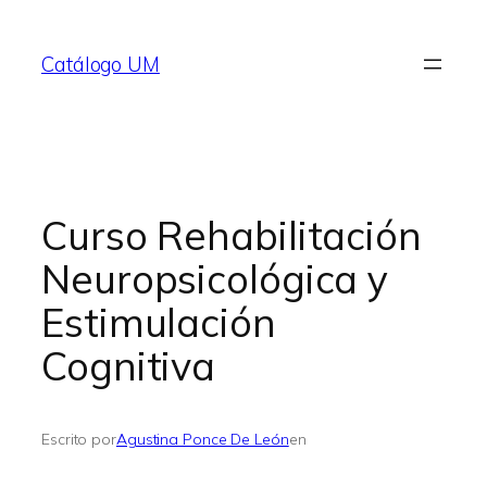
Saltar
al
Catálogo UM
contenido
Curso Rehabilitación
Neuropsicológica y
Estimulación
Cognitiva
Escrito por
Agustina Ponce De León
en