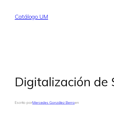
Saltar
al
Catálogo UM
contenido
Digitalización de
Escrito por
Mercedes González Berro
en