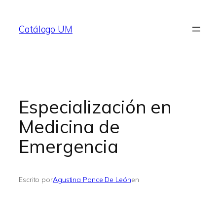
Saltar
al
Catálogo UM
contenido
Especialización en
Medicina de
Emergencia
Escrito por
Agustina Ponce De León
en