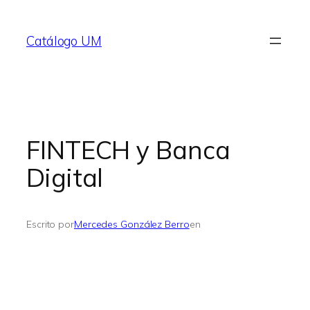
Saltar
al
Catálogo UM
contenido
FINTECH y Banca
Digital
Escrito por
Mercedes González Berro
en