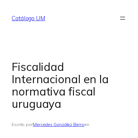
Saltar
al
Catálogo UM
contenido
Fiscalidad
Internacional en la
normativa fiscal
uruguaya
Escrito por
Mercedes González Berro
en