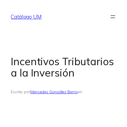
Saltar
al
Catálogo UM
contenido
Incentivos Tributarios
a la Inversión
Escrito por
Mercedes González Berro
en