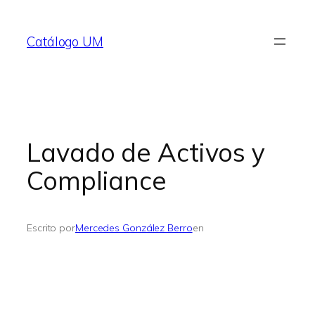
Saltar
al
Catálogo UM
contenido
Lavado de Activos y
Compliance
Escrito por
Mercedes González Berro
en