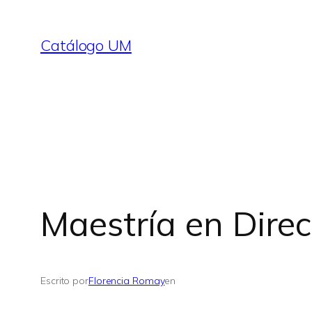
Saltar
al
Catálogo UM
contenido
Maestría en Dire
Escrito por
Florencia Romay
en