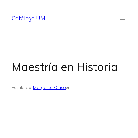
Saltar
al
Catálogo UM
contenido
Maestría en Historia
Escrito por
Margarita Olaso
en