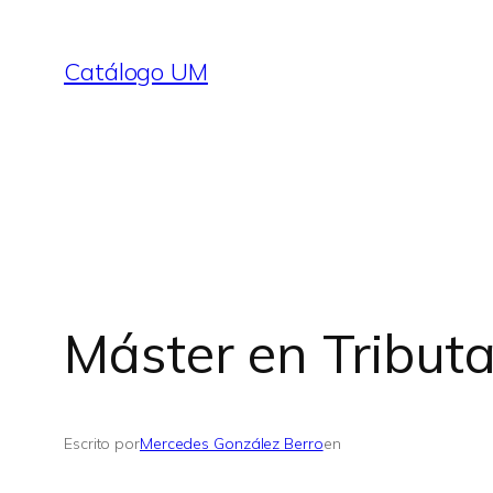
Saltar
al
Catálogo UM
contenido
Máster en Tribut
Escrito por
Mercedes González Berro
en