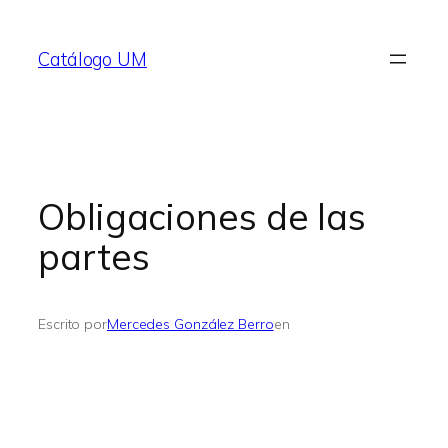
Saltar
al
Catálogo UM
contenido
Obligaciones de las
partes
Escrito por
Mercedes González Berro
en