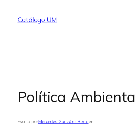
Saltar
al
Catálogo UM
contenido
Política Ambienta
Escrito por
Mercedes González Berro
en