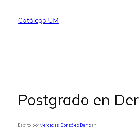
Saltar
al
Catálogo UM
contenido
Postgrado en De
Escrito por
Mercedes González Berro
en