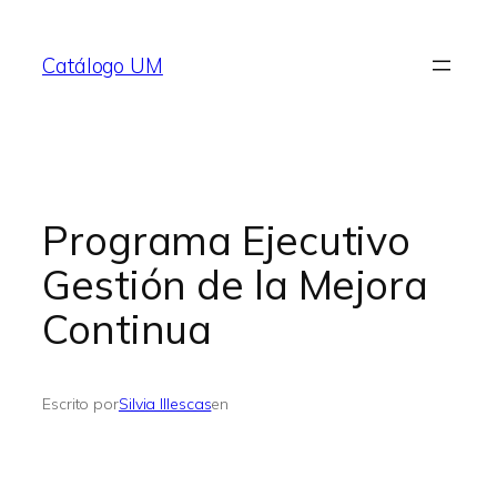
Saltar
al
Catálogo UM
contenido
Programa Ejecutivo
Gestión de la Mejora
Continua
Escrito por
Silvia Illescas
en