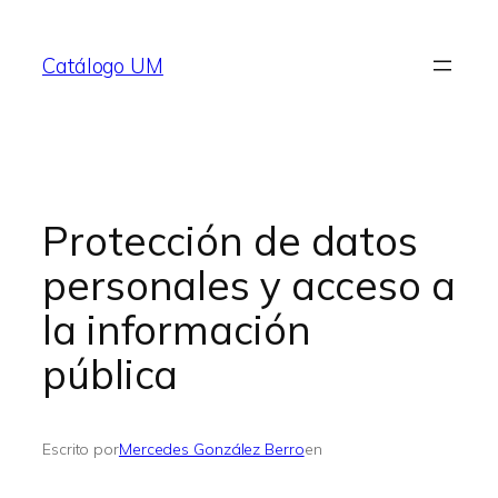
Saltar
al
Catálogo UM
contenido
Protección de datos
personales y acceso a
la información
pública
Escrito por
Mercedes González Berro
en