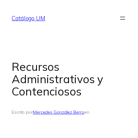
Saltar
al
Catálogo UM
contenido
Recursos
Administrativos y
Contenciosos
Escrito por
Mercedes González Berro
en