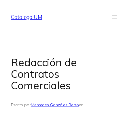
Saltar
al
Catálogo UM
contenido
Redacción de
Contratos
Comerciales
Escrito por
Mercedes González Berro
en