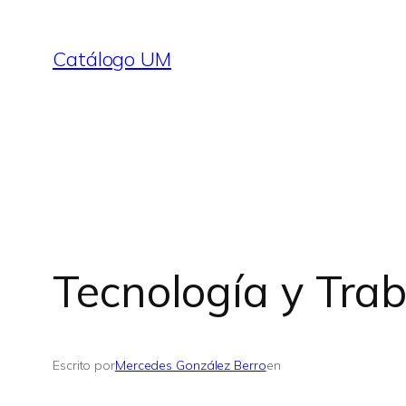
Saltar
al
Catálogo UM
contenido
Tecnología y Tra
Escrito por
Mercedes González Berro
en