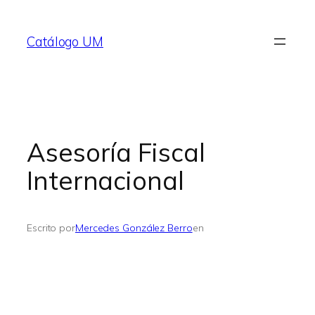
Saltar
al
Catálogo UM
contenido
Asesoría Fiscal
Internacional
Escrito por
Mercedes González Berro
en