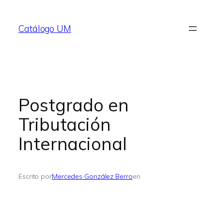
Saltar
al
Catálogo UM
contenido
Postgrado en
Tributación
Internacional
Escrito por
Mercedes González Berro
en