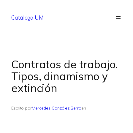
Saltar
al
Catálogo UM
contenido
Contratos de trabajo.
Tipos, dinamismo y
extinción
Escrito por
Mercedes González Berro
en