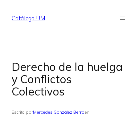
Saltar
al
Catálogo UM
contenido
Derecho de la huelga
y Conflictos
Colectivos
Escrito por
Mercedes González Berro
en