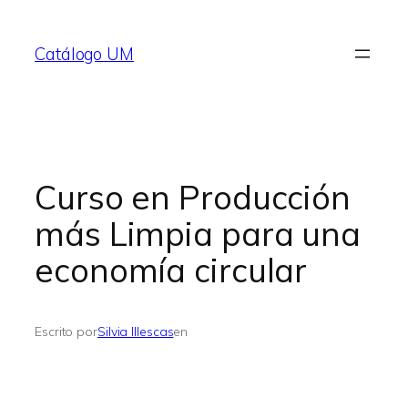
Saltar
al
Catálogo UM
contenido
Curso en Producción
más Limpia para una
economía circular
Escrito por
Silvia Illescas
en