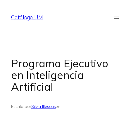
Saltar
al
Catálogo UM
contenido
Programa Ejecutivo
en Inteligencia
Artificial
Escrito por
Silvia Illescas
en