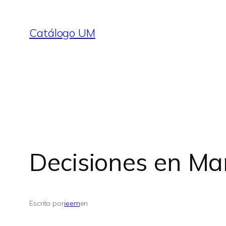
Saltar
al
Catálogo UM
contenido
Decisiones en M
Escrito por
ieem
en