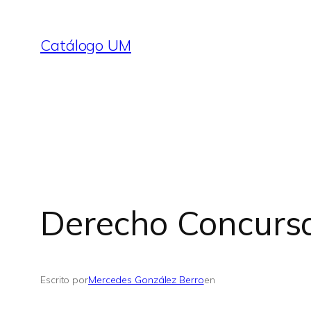
Saltar
al
Catálogo UM
contenido
Derecho Concurs
Escrito por
Mercedes González Berro
en