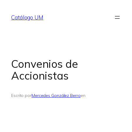
Saltar
al
Catálogo UM
contenido
Convenios de
Accionistas
Escrito por
Mercedes González Berro
en