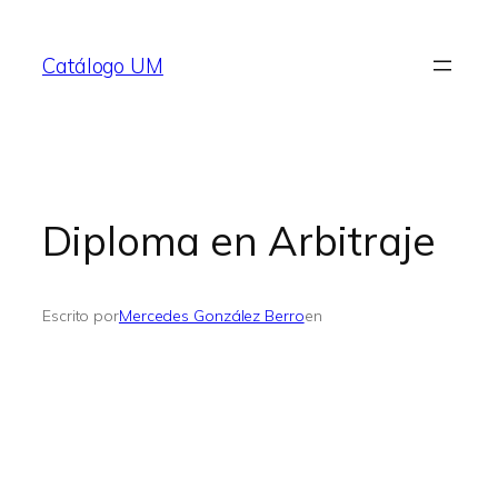
Saltar
al
Catálogo UM
contenido
Diploma en Arbitraje
Escrito por
Mercedes González Berro
en