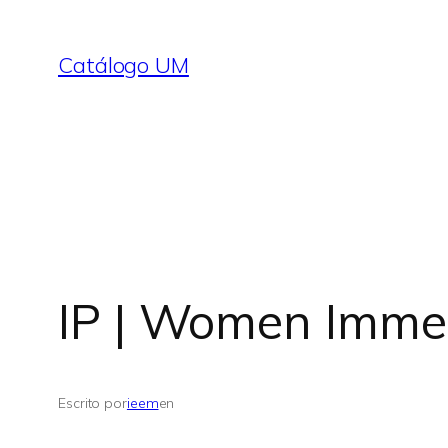
Saltar
al
Catálogo UM
contenido
IP | Women Imme
Escrito por
ieem
en