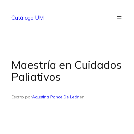
Saltar
al
Catálogo UM
contenido
Maestría en Cuidados
Paliativos
Escrito por
Agustina Ponce De León
en