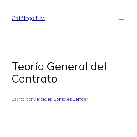
Saltar
al
Catálogo UM
contenido
Teoría General del
Contrato
Escrito por
Mercedes González Berro
en