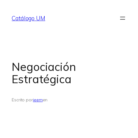
Saltar
al
Catálogo UM
contenido
Negociación
Estratégica
Escrito por
ieem
en