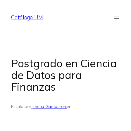
Saltar
al
Catálogo UM
contenido
Postgrado en Ciencia
de Datos para
Finanzas
Escrito por
Jimena Gamberoni
en