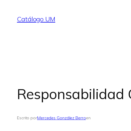
Saltar
al
Catálogo UM
contenido
Responsabilidad C
Escrito por
Mercedes González Berro
en